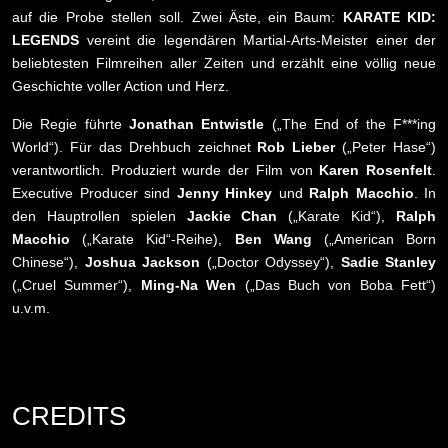
auf die Probe stellen soll. Zwei Äste, ein Baum:
KARATE KID:
LEGENDS
vereint die legendären Martial-Arts-Meister einer der
beliebtesten Filmreihen aller Zeiten und erzählt eine völlig neue
Geschichte voller Action und Herz.
Die Regie führte
Jonathan Entwistle
(„The End of the F***ing
World“). Für das Drehbuch zeichnet
Rob Lieber
(„Peter Hase“)
verantwortlich. Produziert wurde der Film von
Karen Rosenfelt
.
Executive Producer sind
Jenny Hinkey
und
Ralph Macchio
. In
den Hauptrollen spielen
Jackie Chan
(„Karate Kid“),
Ralph
Macchio
(„Karate Kid“-Reihe),
Ben Wang
(„American Born
Chinese“),
Joshua Jackson
(„Doctor Odyssey“),
Sadie Stanley
(„Cruel Summer“),
Ming-Na Wen
(„Das Buch von Boba Fett“)
u.v.m.
CREDITS