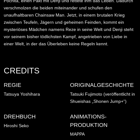
Pochita, einen Pakt mit Denji und rettete ihm das Leben. Dadurch
verschmolzen die beiden miteinander und schufen den
unaufhaltbaren Chainsaw Man. Jetzt, in einem brutalen Krieg
zwischen Teufeln, Jägern und geheimen Feinden, kommt ein
mysteriöses Mädchen namens Reze in seine Welt und Denji steht
vor seinem bisher tödlichsten Kampf, angetrieben von Liebe in
einer Welt, in der das Überleben keine Regeln kennt.
CREDITS
REGIE
ORIGINALGESCHICHTE
Tatsuya Yoshihara
Tatsuki Fujimoto (veröffentlicht in
Shueishas „Shonen Jump+“)
DREHBUCH
ANIMATIONS-
PRODUKTION
Hiroshi Seko
MAPPA