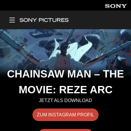
Direkt zum Inhalt
Main Menu
CHAINSAW MAN – THE
MOVIE: REZE ARC
JETZT ALS DOWNLOAD
ZUM INSTAGRAM PROFIL