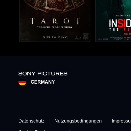
GERMANY
Footer - Subfooter
Datenschutz
Nutzungsbedingungen
Impress