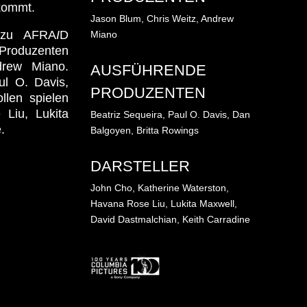
 kommt.
Jason Blum,
Chris Weitz,
Andrew
 zu AFRA
I
D
Miano
 Produzenten
drew Miano.
AUSFÜHRENDE
ul O. Davis,
PRODUZENTEN
llen spielen
Liu, Lukita
Beatriz Sequeira,
Paul O. Davis,
Dan
.
Balgoyen,
Britta Rowings
DARSTELLER
John Cho,
Katherine Waterston,
Havana Rose Liu,
Lukita Maxwell,
David Dastmalchian,
Keith Carradine
Bild