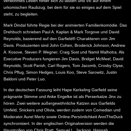
verwöhntes Leben hinter sich zu lassen und Vic auf einem
urkomischen Raubzug, bei dem für sie so einiges auf dem Spiel
steht, zu begleiten.
Mark Dindal führte Regie bei der animierten Familienkomödie. Das
Drehbuch schrieben Paul A. Kaplan & Mark Torgove und David
Reynolds, basierend auf den Garfield® Charakteren von Jim
Davis. Produzenten sind John Cohen, Broderick Johnson, Andrew
A. Kosove, Steven P. Wegner, Craig Sost und Namit Malhotra. Als
Executive Producers fungieren Jim Davis, Bridget McMeel, David
Reynolds, Scott Parish, Carl Rogers, Tom Jacomb, Crosby Clyse,
Chris Pflug, Simon Hedges, Louis Koo, Steve Sarowitz, Justin
Baldoni und Peter Luo.
In der deutschen Fassung leiht Hape Kerkeling Garfield seine
prägnante Stimme und Anke Engelke ist als Perserkatze Jinx zu
hören. Zwei weitere außergewöhnliche Katzen aus Garfields
Umfeld, Snickers und Olivia, werden zudem von Comedian und
Moderator Aurel Mertz sowie Online-Persönlichkeit AnniTheDuck
synchronisiert. In der englischen Originalversion werden die
Hauptrollen von Chris Pratt, Samuel L. Jackson
, Hannah