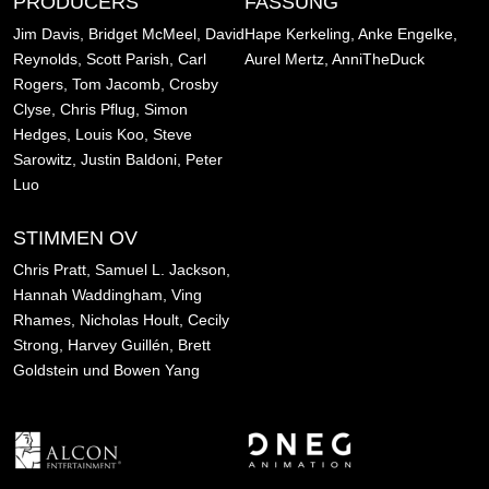
PRODUCERS
FASSUNG
Jim Davis, Bridget McMeel, David
Hape Kerkeling, Anke Engelke,
Reynolds, Scott Parish, Carl
Aurel Mertz, AnniTheDuck
Rogers, Tom Jacomb, Crosby
Clyse, Chris Pflug, Simon
Hedges, Louis Koo, Steve
Sarowitz, Justin Baldoni, Peter
Luo
STIMMEN OV
Chris Pratt, Samuel L. Jackson,
Hannah Waddingham, Ving
Rhames, Nicholas Hoult, Cecily
Strong, Harvey Guillén, Brett
Goldstein und Bowen Yang
Bild
Bild