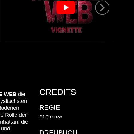
CREDITS
E WEB
die
ystischsten
REGIE
eladenen
ie Rolle der
SJ Clarkson
nhattan, die
. und
DREHBUCH