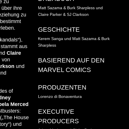
e zu
über ihre
Matt Sazama & Burk Sharpless und
Beziehung zu
Claire Parker & SJ Clarkson
 bestimmt
rleben.
GESCHICHTE
Kerem Sanga und Matt Sazama & Burk
kandals“),
Sharpless
 stammt aus
nd
Claire
BASIEREND AUF DEN
m von
arkson
und
MARVEL COMICS
und
PRODUZENTEN
des of
Lorenzo di Bonaventura
dney
bela Merced
EXECUTIVE
tbusters:
(„The House
PRODUCERS
ory“) und