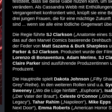
feststellt, dass sie diese Gabe nutzen kann, um si
verändern. Als Cassandra Webb mit Enthüllungen 
Vergangenheit konfrontiert wird, knüpft sie eine 
drei jungen Frauen, die für eine mächtige Zukunft
sind ... wenn sie alle eine tödliche Gegenwart übe
Die Regie führte
SJ Clarkson
(„Anatomie eines S
das auf den Marvel Comics basierende Drehbuch
der Feder von
Matt Sazama & Burk Sharpless
u
Parker & SJ Clarkson
. Produziert wurde der Fil
Lorenzo di Bonaventura
,
Adam Merims
,
SJ Cl
Claire Parker
sind ausführende Produzentinnen 
Produzent.
Die Hauptrolle spielt
Dakota Johnson
(„Fifty Sha
Grey“-Reihe). In den weiteren Rollen sind u.a.
Sy
Sweeney
(„Wo die Lüge hinfällt“, „Euphoria“),
Isa
(„Der Vater der Braut“),
Celeste O’Connor
(„Ghos
Legacy“),
Tahar Rahim
(„Napoleon“),
Mike Epps
Next Door“),
Emma Roberts
(„American Horror St