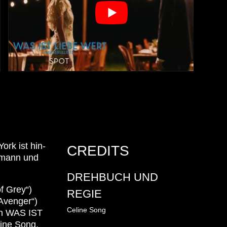
ork ist hin-
CREDITS
mmann und
DREHBUCH UND
f Grey“)
REGIE
 Avenger“)
Celine Song
 in WAS IST
ine Song,